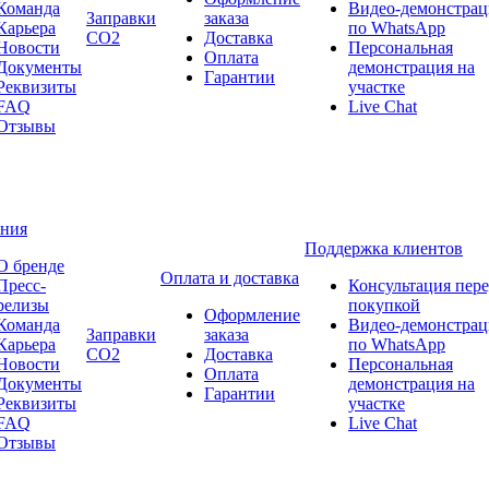
Команда
Видео-демонстрац
Заправки
заказа
Карьера
по WhatsApp
CO2
Доставка
Новости
Персональная
Оплата
Документы
демонстрация на
Гарантии
Реквизиты
участке
FAQ
Live Chat
Отзывы
ния
Поддержка клиентов
О бренде
Оплата и доставка
Пресс-
Консультация пер
релизы
покупкой
Оформление
Команда
Видео-демонстрац
Заправки
заказа
Карьера
по WhatsApp
CO2
Доставка
Новости
Персональная
Оплата
Документы
демонстрация на
Гарантии
Реквизиты
участке
FAQ
Live Chat
Отзывы