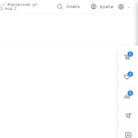
, г. Жуковский, ул.
ПОИСК
ВОЙТИ
3, под. 2
0
0
0