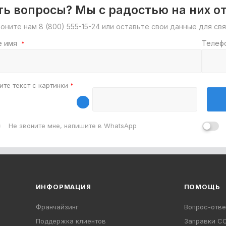
ть вопросы? Мы с радостью на них о
воните нам
8 (800) 555-15-24
или оставьте свои данные для свя
е имя
Телеф
*
ите текст с картинки
*
Не звоните мне, напишите в WhatsApp
ИНФОРМАЦИЯ
ПОМОЩЬ
Франчайзинг
Вопрос-отве
Поддержка клиентов
Заправки C